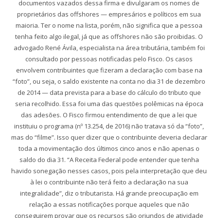
documentos vazados dessa firma e divulgaram os nomes de
proprietários das offshores — empresários e políticos em sua
maioria. Ter o nome na lista, porém, não significa que a pessoa
tenha feito algo ilegal, já que as offshores não são proibidas. O
advogado René Ávila, especialista na área tributária, também foi
consultado por pessoas notificadas pelo Fisco. Os casos
envolvem contribuintes que fizeram a declaração com base na
“foto”, ou seja, o saldo existente na conta no dia 31 de dezembro
de 2014 — data prevista para a base do cálculo do tributo que
seria recolhido. Essa foi uma das questões polêmicas na época
das adesões. O Fisco firmou entendimento de que a lei que
instituiu o programa (nº 13.254, de 2016) não tratava só da “foto”,
mas do “filme”. Isso quer dizer que o contribuinte deveria declarar
toda a movimentação dos últimos cinco anos e não apenas o
saldo do dia 31. “A Receita Federal pode entender que tenha
havido sonegação nesses casos, pois pela interpretação que deu
à lei o contribuinte não terá feito a declaração na sua
integralidade”, diz o tributarista. Há grande preocupação em
relação a essas notificações porque aqueles que não
conseguirem provar que os recursos são oriundos de atividade