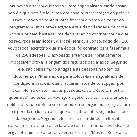
situações a serem auditadas." Para especialistas, ainda assim,
não é o que prevê a lei e não era essa a interpretação do próprio
Fisco quando os contribuintes fizeram a opção de aderir ao
programa. “A única prova exigida era a da titularidade da conta.
Sobre a origem, bastava uma declaração do contribuinte de que
os recursos eram lícitos”, diz José Henrique Longo, sócio do PLKC
Advogados, escritório que, na época, foi contrato para fazer mais
de 250 adesões. O advogado entende ser “praticamente
impossível” provar a origem dos recursos declarados. Segundo
ele, são coisas muito antigas e as pessoas não têm os
documentos. “Mas não dá para colocá-las em igualdade de
condição a pessoas que praticaram atos de corrupção, por
exemplo. Se existem essas pessoas, cabe à Receita mostrar
quem são”, acrescenta. Rodrigo Fragoso, que tem três clientes já
notificados, não definiu se responderá ao órgão ou se ingressará
com pedido na Justiça para que os contribuintes sejam liberados
da exigência. Segundo ele, se houver indícios e a Receita
conseguir provar que a declaração contém informações falsas, o
órgão obviamente poderá fazer a exclusão. “Mas é a Receita que