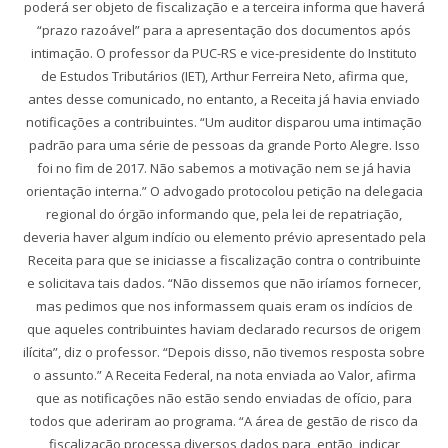
poderá ser objeto de fiscalização e a terceira informa que haverá
“prazo razoável” para a apresentação dos documentos após
intimação. O professor da PUC-RS e vice-presidente do Instituto
de Estudos Tributários (IET), Arthur Ferreira Neto, afirma que,
antes desse comunicado, no entanto, a Receita já havia enviado
notificações a contribuintes. “Um auditor disparou uma intimação
padrão para uma série de pessoas da grande Porto Alegre. Isso
foi no fim de 2017. Não sabemos a motivação nem se já havia
orientação interna.” O advogado protocolou petição na delegacia
regional do órgão informando que, pela lei de repatriação,
deveria haver algum indício ou elemento prévio apresentado pela
Receita para que se iniciasse a fiscalização contra o contribuinte
e solicitava tais dados. “Não dissemos que não iríamos fornecer,
mas pedimos que nos informassem quais eram os indícios de
que aqueles contribuintes haviam declarado recursos de origem
ilícita”, diz o professor. “Depois disso, não tivemos resposta sobre
o assunto.” A Receita Federal, na nota enviada ao Valor, afirma
que as notificações não estão sendo enviadas de ofício, para
todos que aderiram ao programa. “A área de gestão de risco da
fiscalização processa diversos dados para, então, indicar