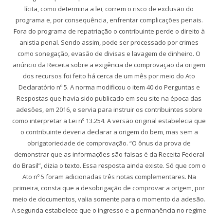
lícita, como determina a lei, correm o risco de exclusão do
programa e, por consequência, enfrentar complicações penais.
Fora do programa de repatriação o contribuinte perde o direito à
anistia penal. Sendo assim, pode ser processado por crimes
como sonegação, evasão de divisas e lavagem de dinheiro. O
anúncio da Receita sobre a exigência de comprovação da origem
dos recursos foi feito há cerca de um mês por meio do Ato
Declaratório nº 5. A norma modificou o item 40 do Perguntas e
Respostas que havia sido publicado em seu site na época das
adesões, em 2016, e servia para instruir os contribuintes sobre
como interpretar a Lei nº 13.254. A versão original estabelecia que
o contribuinte deveria declarar a origem do bem, mas sem a
obrigatoriedade de comprovação. “O ônus da prova de
demonstrar que as informações são falsas é da Receita Federal
do Brasil”, dizia o texto. Essa resposta ainda existe. Só que com o
Ato nº 5 foram adicionadas três notas complementares. Na
primeira, consta que a desobrigação de comprovar a origem, por
meio de documentos, valia somente para o momento da adesão.
A segunda estabelece que o ingresso e a permanência no regime