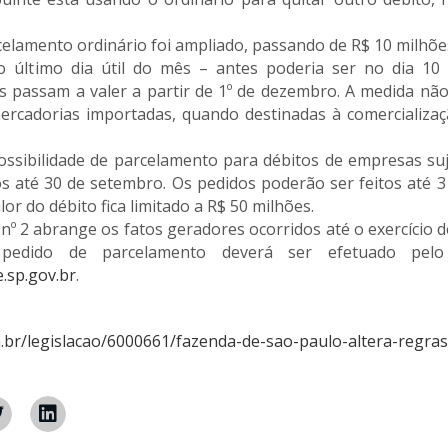
elamento ordinário foi ampliado, passando de R$ 10 milhões
 último dia útil do mês – antes poderia ser no dia 10
s passam a valer a partir de 1º de dezembro. A medida não
cadorias importadas, quando destinadas à comercializaçã
ossibilidade de parcelamento para débitos de empresas suje
s até 30 de setembro. Os pedidos poderão ser feitos até 
alor do débito fica limitado a R$ 50 milhões.
nº 2 abrange os fatos geradores ocorridos até o exercício d
pedido de parcelamento deverá ser efetuado pelo
.sp.gov.br
.
m.br/legislacao/6000661/fazenda-de-sao-paulo-altera-regra