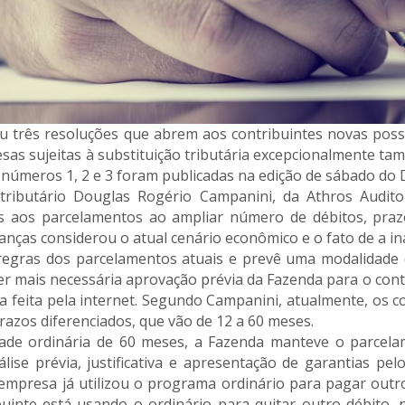
u três resoluções que abrem aos contribuintes novas poss
sas sujeitas à substituição tributária excepcionalmente t
 números 1, 2 e 3 foram publicadas na edição de sábado do Di
ributário Douglas Rogério Campanini, da Athros Audito
ivas aos parcelamentos ao ampliar número de débitos, pr
as considerou o atual cenário econômico e o fato de a inadi
 regras dos parcelamentos atuais e prevê uma modalidade
ser mais necessária aprovação prévia da Fazenda para o cont
ja feita pela internet. Segundo Campanini, atualmente, os 
azos diferenciados, que vão de 12 a 60 meses.
idade ordinária de 60 meses, a Fazenda manteve o parce
lise prévia, justificativa e apresentação de garantias pel
empresa já utilizou o programa ordinário para pagar outr
buinte está usando o ordinário para quitar outro débito,