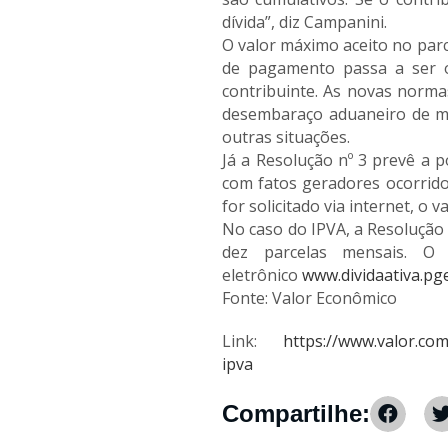
dívida”, diz Campanini.
O valor máximo aceito no parc
de pagamento passa a ser o
contribuinte. As novas norma
desembaraço aduaneiro de mer
outras situações.
Já a Resolução nº 3 prevê a p
com fatos geradores ocorrido
for solicitado via internet, o v
No caso do IPVA, a Resolução 
dez parcelas mensais. O 
eletrônico
www.dividaativa.pge
Fonte: Valor Econômico
Link:
https://www.valor.co
ipva
Compartilhe: