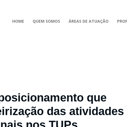
HOME
QUEM SOMOS
ÁREAS DE ATUAÇÃO
PROF
posicionamento que
eirização das atividades
onais nos TUPs