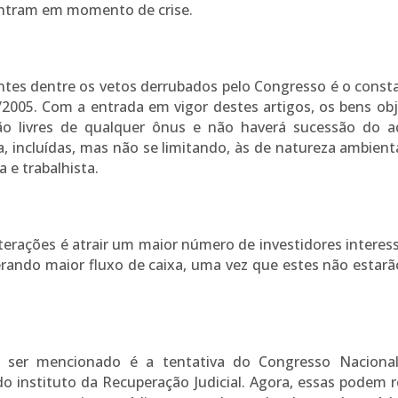
ontram em momento de crise.
es dentre os vetos derrubados pelo Congresso é o consta
01/2005. Com a entrada em vigor destes artigos, os bens ob
o livres de qualquer ônus e não haverá sucessão do a
 incluídas, mas não se limitando, às de natureza ambiental
a e trabalhista.
terações é atrair um maior número de investidores interes
ando maior fluxo de caixa, uma vez que estes não estarã
a ser mencionado é a tentativa do Congresso Nacional
o instituto da Recuperação Judicial. Agora, essas podem r