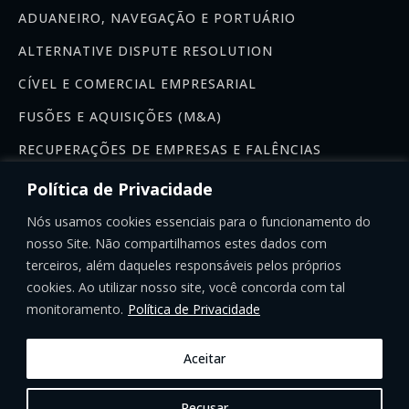
ADUANEIRO, NAVEGAÇÃO E PORTUÁRIO
ALTERNATIVE DISPUTE RESOLUTION
CÍVEL E COMERCIAL EMPRESARIAL
FUSÕES E AQUISIÇÕES (M&A)
RECUPERAÇÕES DE EMPRESAS E FALÊNCIAS
Newsletter
Política de Privacidade
Se inscreva na nossa newsletter:
Nós usamos cookies essenciais para o funcionamento do
nosso Site. Não compartilhamos estes dados com
terceiros, além daqueles responsáveis pelos próprios
cookies. Ao utilizar nosso site, você concorda com tal
monitoramento.
Política de Privacidade
INSCREVER-SE
Aceitar
Precisa de ajuda?
Recusar