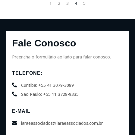
1
2
3
4
5
Fale Conosco
Preencha o formulário ao lado para falar conosco.
TELEFONE:
Curitiba: +55 41 3079-3089
São Paulo: +55 11 3728-9335
E-MAIL
laraeassociados@laraeassociados.com.br