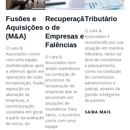
Fusões e
Recuperaçã
Tributário
Aquisições
o de
O Lara &
(M&A)
Empresas e
Associados é
reconhecido por sua
Falências
O Lara &
atuação em matéria
Associados conta
tributária, tanto na
O Lara &
com uma equipe
área de consultoria
Associados tem
multidisciplinar apta
e planejamento,
ampla experiência
a oferecer apoio em
como na condução
na condução de
operações de cisão,
do contencioso
processos de
incorporação, fusão,
administrativo e
recuperação de
aquisição ou
judicial, através da
empresas que se
alienação de
gestão inteligente
encontram em
empresas, e
de passivo.
situações de
reestruturação
insolvência. Para
societária em geral,
SAIBA MAIS
tanto, o escritório
a partir da avaliação
conta com uma
de riscos, do
equipe