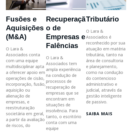
Fusões e
Recuperaçã
Tributário
Aquisições
o de
O Lara &
(M&A)
Empresas e
Associados é
reconhecido por sua
Falências
O Lara &
atuação em matéria
Associados conta
tributária, tanto na
O Lara &
com uma equipe
área de consultoria
Associados tem
multidisciplinar apta
e planejamento,
ampla experiência
a oferecer apoio em
como na condução
na condução de
operações de cisão,
do contencioso
processos de
incorporação, fusão,
administrativo e
recuperação de
aquisição ou
judicial, através da
empresas que se
alienação de
gestão inteligente
encontram em
empresas, e
de passivo.
situações de
reestruturação
insolvência. Para
societária em geral,
SAIBA MAIS
tanto, o escritório
a partir da avaliação
conta com uma
de riscos, do
equipe