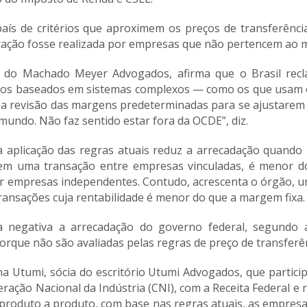
ís de critérios que aproximem os preços de transferênci
ração fosse realizada por empresas que não pertencem ao
s, do Machado Meyer Advogados, afirma que o Brasil rec
todos baseados em sistemas complexos — como os que usam os
s a revisão das margens predeterminadas para se ajustarem 
 mundo. Não faz sentido estar fora da OCDE”, diz.
 a aplicação das regras atuais reduz a arrecadação quando
, em uma transação entre empresas vinculadas, é menor d
 empresas independentes. Contudo, acrescenta o órgão, uma
ransações cuja rentabilidade é menor do que a margem fixa.
egativa a arrecadação do governo federal, segundo a 
porque não são avaliadas pelas regras de preço de transferên
 Utumi, sócia do escritório Utumi Advogados, que partici
ação Nacional da Indústria (CNI), com a Receita Federal e 
produto a produto, com base nas regras atuais, as empre