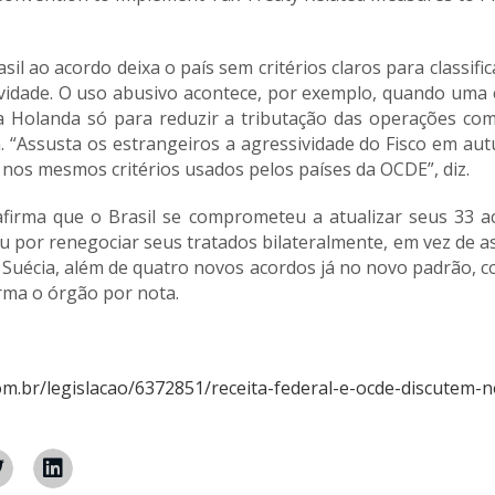
il ao acordo deixa o país sem critérios claros para classifi
tividade. O uso abusivo acontece, por exemplo, quando um
 Holanda só para reduzir a tributação das operações com
. “Assusta os estrangeiros a agressividade do Fisco em au
 nos mesmos critérios usados pelos países da OCDE”, diz.
afirma que o Brasil se comprometeu a atualizar seus 33 a
ou por renegociar seus tratados bilateralmente, em vez de as
 Suécia, além de quatro novos acordos já no novo padrão, 
rma o órgão por nota.
om.br/legislacao/6372851/receita-federal-e-ocde-discutem-