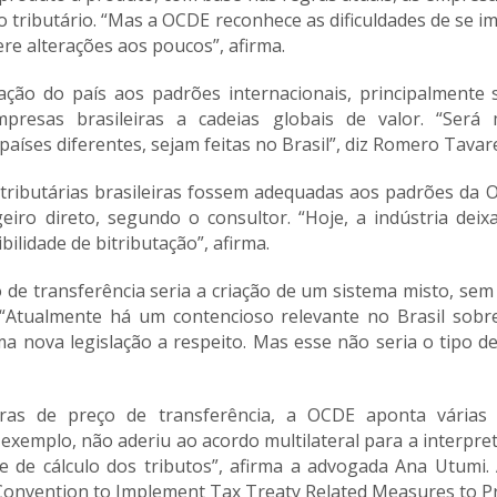
ulo tributário. “Mas a OCDE reconhece as dificuldades de se
re alterações aos poucos”, afirma.
ção do país aos padrões internacionais, principalmente s
empresas brasileiras a cadeias globais de valor. “Se
 países diferentes, sejam feitas no Brasil”, diz Romero Tavar
 tributárias brasileiras fossem adequadas aos padrões da 
iro direto, segundo o consultor. “Hoje, a indústria deix
bilidade de bitributação”, afirma.
 de transferência seria a criação de um sistema misto, sem
 “Atualmente há um contencioso relevante no Brasil sobr
nova legislação a respeito. Mas esse não seria o tipo de 
as de preço de transferência, a OCDE aponta várias
 exemplo, não aderiu ao acordo multilateral para a interpret
e de cálculo dos tributos”, afirma a advogada Ana Utumi. 
 Convention to Implement Tax Treaty Related Measures to P