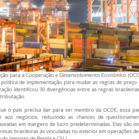
zação para a Cooperação e Desenvolvimento Econômico (OC
 política de implementação para mudar as regras de preço d
ação identificou 30 divergências entre as regras brasileira
tributação.
ue o país precisa dar para ser membro da OCDE, essa pa
dade aos negócios, reduzindo as chances de questioname
baseadas em margens de lucro predeterminadas. Elas são im
presas brasileiras às vinculadas no exterior em operações 
lo do Imposto de Renda e CSLL.