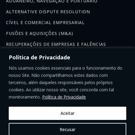
ADUANEIRO, NAVEGAÇÃO E PORTUÁRIO
ALTERNATIVE DISPUTE RESOLUTION
CÍVEL E COMERCIAL EMPRESARIAL
FUSÕES E AQUISIÇÕES (M&A)
RECUPERAÇÕES DE EMPRESAS E FALÊNCIAS
Newsletter
Política de Privacidade
Se inscreva na nossa newsletter:
Nós usamos cookies essenciais para o funcionamento do
nosso Site. Não compartilhamos estes dados com
terceiros, além daqueles responsáveis pelos próprios
cookies. Ao utilizar nosso site, você concorda com tal
monitoramento.
Política de Privacidade
INSCREVER-SE
Aceitar
Precisa de ajuda?
Recusar
© 2026 - Desenvolvido com
por
Azempresas.com.br