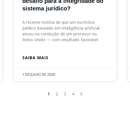
desafio para a integridade do
sistema jurídico?
A recente notícia de que um escritório
jurídico baseado em inteligência artificial
atuou na condução de um processo no
Reino Unido — com resultado favorável
SAIBA MAIS
1 DE JULHO DE 2026
1
2
3
4
5