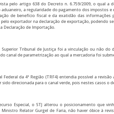
vista pelo artigo 638 do Decreto n. 6.759/2009, o qual a 
 aduaneiro, a regularidade do pagamento dos impostos e
cação de benefício fiscal e da exatidão das informações 
 pelo exportador na declaração de exportação, podendo ser
da Declaração de Importação.
Superior Tribunal de Justiça foi a vinculação ou não do d
 do canal de parametrização ao qual a mercadoria foi subme
al Federal da 4ª Região (TRF4) entendia possível a revisão
 sido direcionada para o canal verde, pois nestes casos o
ecurso Especial, o STJ alterou o posicionamento que vi
Ministro Relator Gurgel de Faria, não haver óbice à rev