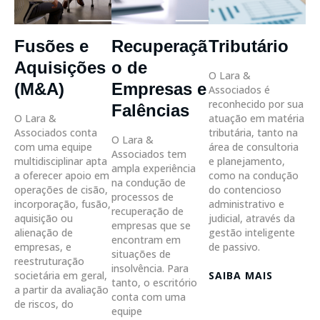
Fusões e
Recuperaçã
Tributário
Aquisições
o de
O Lara &
(M&A)
Empresas e
Associados é
reconhecido por sua
Falências
O Lara &
atuação em matéria
Associados conta
tributária, tanto na
O Lara &
com uma equipe
área de consultoria
Associados tem
multidisciplinar apta
e planejamento,
ampla experiência
a oferecer apoio em
como na condução
na condução de
operações de cisão,
do contencioso
processos de
incorporação, fusão,
administrativo e
recuperação de
aquisição ou
judicial, através da
empresas que se
alienação de
gestão inteligente
encontram em
empresas, e
de passivo.
situações de
reestruturação
insolvência. Para
societária em geral,
SAIBA MAIS
tanto, o escritório
a partir da avaliação
conta com uma
de riscos, do
equipe